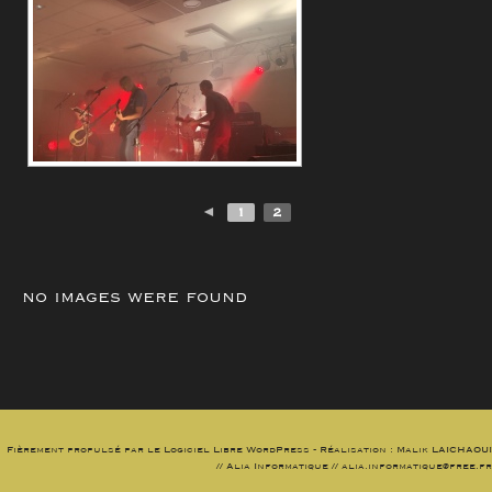
◄
1
2
no images were found
Fièrement propulsé par le Logiciel Libre WordPress - Réalisation : Malik LAICHAOUI
// Alia Informatique // alia.informatique@free.fr